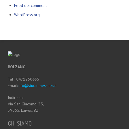
Feed dei commenti
WordPress.org
BOLZANO
Tel :
0471250635
Email:
info@studiomessner.it
Indirizzo:
Via San Giacomo, 35,
39055, Laives, BZ
CHI SIAMO