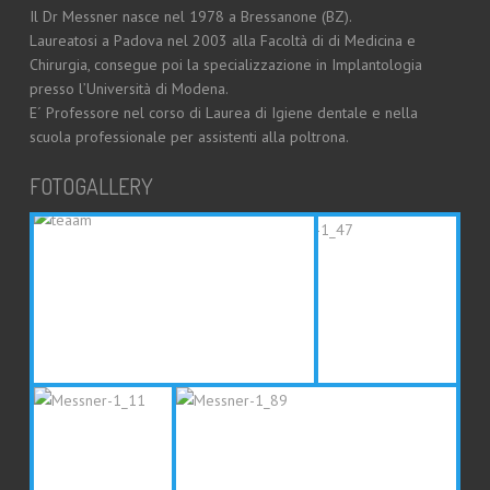
Il Dr Messner nasce nel 1978 a Bressanone (BZ).
Laureatosi a Padova nel 2003 alla Facoltà di di Medicina e
Chirurgia, consegue poi la specializzazione in Implantologia
presso l’Università di Modena.
E´ Professore nel corso di Laurea di Igiene dentale e nella
scuola professionale per assistenti alla poltrona.
FOTOGALLERY