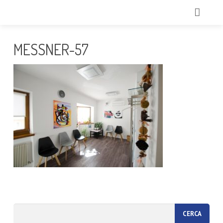
HOME
MESSNER-57
CHI SIAMO
TRATTAMENTI
ECCELLENZE
TECNOLOGIE
IL NOSTRO TEAM
GALLERY
CONTATTI