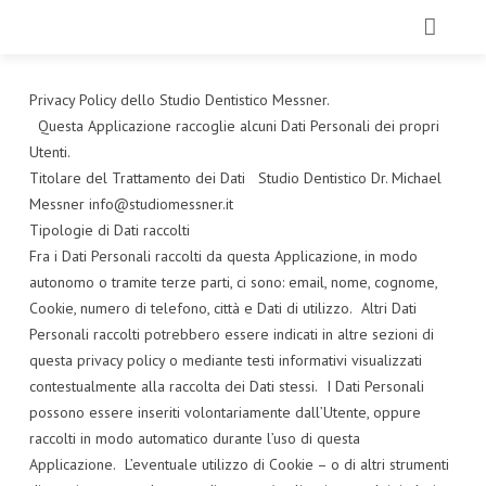
HOME
Privacy Policy dello Studio Dentistico Messner.
Questa Applicazione raccoglie alcuni Dati Personali dei propri
CHI SIAMO
Utenti.
Titolare del Trattamento dei Dati Studio Dentistico Dr. Michael
TRATTAMENTI
Messner info@studiomessner.it
Tipologie di Dati raccolti
ECCELLENZE
Fra i Dati Personali raccolti da questa Applicazione, in modo
TECNOLOGIE
autonomo o tramite terze parti, ci sono: email, nome, cognome,
Cookie, numero di telefono, città e Dati di utilizzo. Altri Dati
IL NOSTRO TEAM
Personali raccolti potrebbero essere indicati in altre sezioni di
questa privacy policy o mediante testi informativi visualizzati
GALLERY
contestualmente alla raccolta dei Dati stessi. I Dati Personali
possono essere inseriti volontariamente dall’Utente, oppure
CONTATTI
raccolti in modo automatico durante l’uso di questa
Applicazione. L’eventuale utilizzo di Cookie – o di altri strumenti