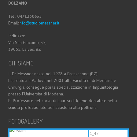
BOLZANO
Tel :
0471250635
Email:
info@studiomessner.it
Indirizzo:
Via San Giacomo, 35,
39055, Laives, BZ
CHI SIAMO
Il Dr Messner nasce nel 1978 a Bressanone (BZ).
Laureatosi a Padova nel 2003 alla Facoltà di di Medicina e
Chirurgia, consegue poi la specializzazione in Implantologia
presso l’Università di Modena.
E´ Professore nel corso di Laurea di Igiene dentale e nella
scuola professionale per assistenti alla poltrona.
FOTOGALLERY