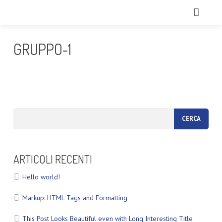
HOME
GRUPPO-1
CHI SIAMO
TRATTAMENTI
ECCELLENZE
TECNOLOGIE
IL NOSTRO TEAM
ARTICOLI RECENTI
GALLERY
Hello world!
Markup: HTML Tags and Formatting
CONTATTI
This Post Looks Beautiful even with Long Interesting Title